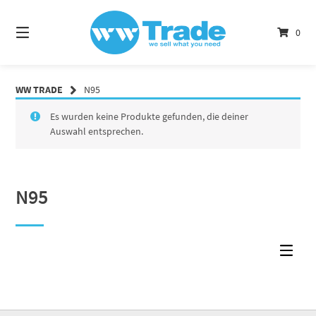
Springe
zum
0
Inhalt
WW TRADE
N95
Es wurden keine Produkte gefunden, die deiner
Auswahl entsprechen.
N95