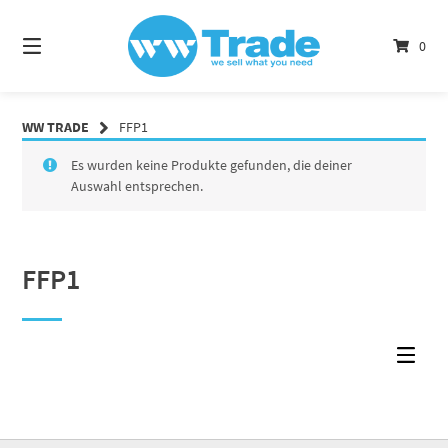
Springe
zum
0
Inhalt
WW TRADE
FFP1
Es wurden keine Produkte gefunden, die deiner
Auswahl entsprechen.
FFP1