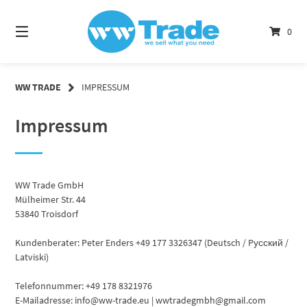
Springe
zum
0
Inhalt
WW TRADE
IMPRESSUM
Impressum
WW Trade GmbH
Mülheimer Str. 44
53840 Troisdorf
Kundenberater: Peter Enders +49 177 3326347 (Deutsch / Pусский /
Latviski)
Telefonnummer: +49 178 8321976
E-Mailadresse: info@ww-trade.eu | wwtradegmbh@gmail.com