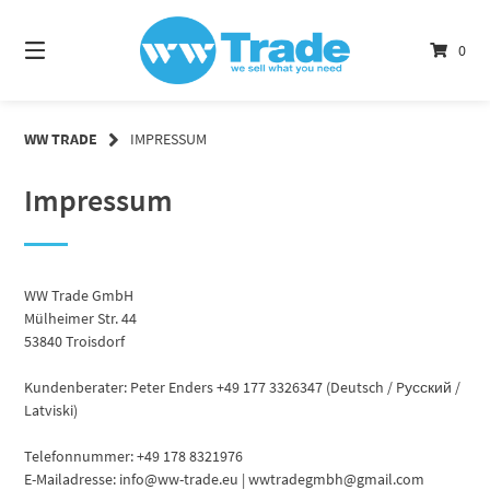
Springe
zum
0
Inhalt
WW TRADE
IMPRESSUM
Impressum
WW Trade GmbH
Mülheimer Str. 44
53840 Troisdorf
Kundenberater: Peter Enders +49 177 3326347 (Deutsch / Pусский /
Latviski)
Telefonnummer: +49 178 8321976
E-Mailadresse: info@ww-trade.eu | wwtradegmbh@gmail.com